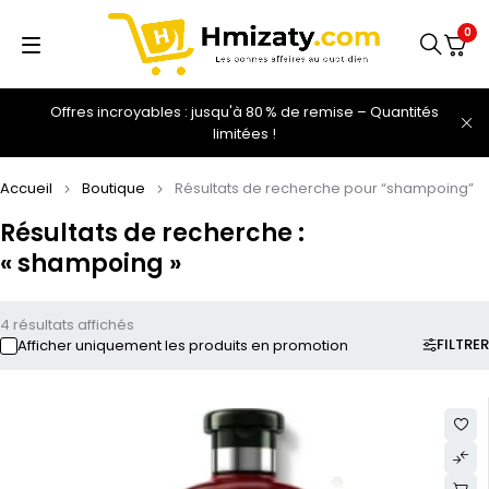
0
Offres incroyables : jusqu'à 80 % de remise – Quantités
limitées !
Accueil
Boutique
Résultats de recherche pour “shampoing”
Résultats de recherche :
« shampoing »
4 résultats affichés
FILTRER
Afficher uniquement les produits en promotion