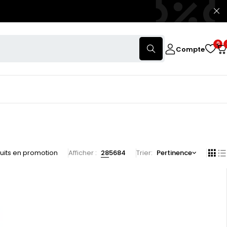
0
Compte
uits en promotion
Afficher :
28
56
84
Trier
Pertinence