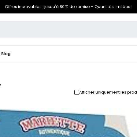
Offres incroyables : jusqu'à 80 % de remise – Quantités limitées !
e
Blog
»
Afficher uniquement les prod